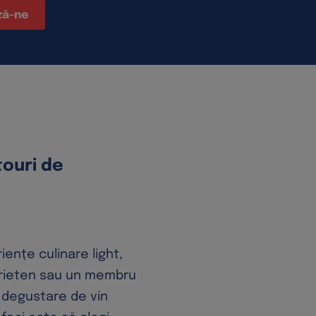
ză-ne
touri de
iențe culinare light,
prieten sau un membru
a degustare de vin