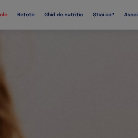
ole
Rețete
Ghid de nutriție
Știai că?
Asoci