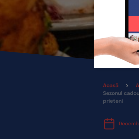
Acasă
A
Sezonul cadour
prieteni
Decemb