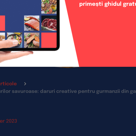
primești ghidul grat
rticole
ilor savuroase: daruri creative pentru gurmanzii din g
er 2023