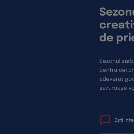
Sezonu
creati
de pri
Sezonul sărbă
pentru cei dr
adevărat gou
savuroase vo
Ești int