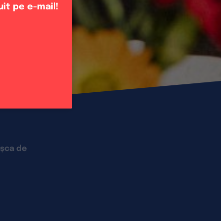
uit pe e-mail!
așca de