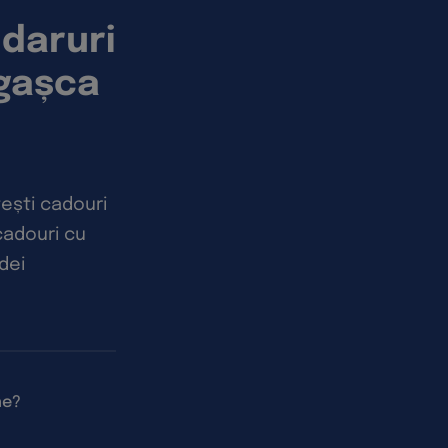
 daruri
 gașca
tești cadouri
 cadouri cu
dei
ne?