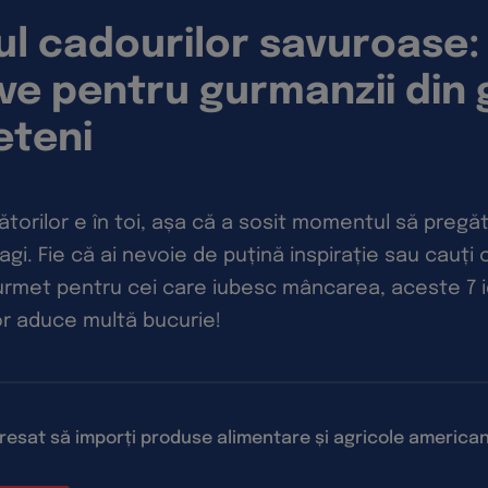
l cadourilor savuroase:
ve pentru gurmanzii din
eteni
torilor e în toi, așa că a sosit momentul să pregă
agi. Fie că ai nevoie de puțină inspirație sau cauți
rmet pentru cei care iubesc mâncarea, aceste 7 i
r aduce multă bucurie!
eresat să imporți produse alimentare și agricole america