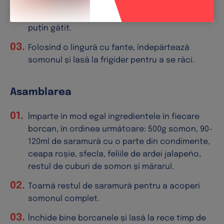
Adaugă somonul și lasă-l în tigaie nu mai mult
de 1 minut și jumătate sau până când este
puțin gătit.
Folosind o lingură cu fante, îndepărtează
somonul și lasă la frigider pentru a se răci.
Asamblarea
Împarte în mod egal ingredientele în fiecare
borcan, în ordinea următoare: 500g somon, 90-
120ml de saramură cu o parte din condimente,
ceapa roșie, sfecla, feliile de ardei jalapeño,
restul de cuburi de somon și mărarul.
Toarnă restul de saramură pentru a acoperi
somonul complet.
Închide bine borcanele și lasă la rece timp de