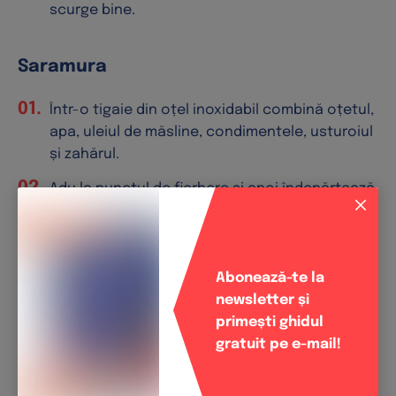
scurge bine.
Saramura
Într-o tigaie din oțel inoxidabil combină oțetul,
apa, uleiul de măsline, condimentele, usturoiul
și zahărul.
Adu la punctul de fierbere și apoi îndepărtează
de pe foc.
Lasă la rece până când prepari restul
ingredientelor.
Abonează-te la
newsletter și
primești ghidul
Opărirea somonului
gratuit pe e-mail!
Într-o cratiță fierbe aproximativ 2l de apă.