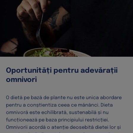
Oportunități pentru adevărații
omnivori
O dietă pe bază de plante nu este unica abordare
pentru a conștientiza ceea ce mănânci. Dieta
omnivoră este echilibrată, sustenabilă și nu
funcționează pe baza principiului restricției.
Omnivorii acordă o atenție deosebită dietei lor și