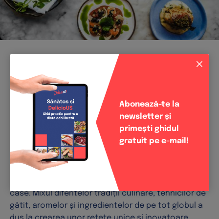
Fuziuni alimentare și bucătărie
experimentală
Abonează-te la
Contextul pandemic al anilor trecuți a afectat
newsletter și
consumatorii în multe moduri, inclusiv atunci când
primești ghidul
vorbim despre poftele alimentare. Timpul petrecut
gratuit pe e-mail!
acasă și incapacitatea de a călători a trezit o
dorință de descoperiri culinare și delicii exotice.
Prin arome și mâncare, oamenii sunt capabili să
exploreze lumea largă chiar din interiorul propriei
case. Mixul diferitelor tradiții culinare, tehnicilor de
gătit, aromelor și ingredientelor de pe tot globul a
dus la crearea unor rețete unice și inovatoare,