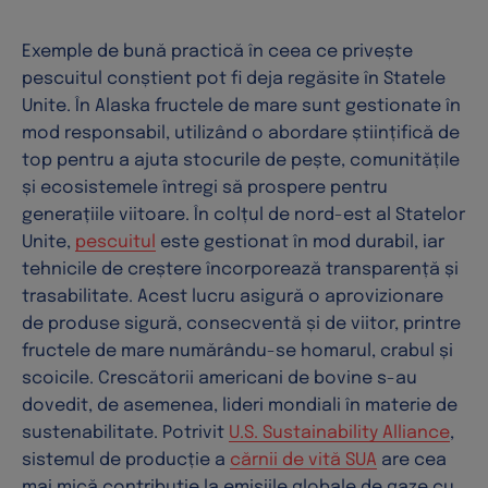
Exemple de bună practică în ceea ce privește
pescuitul conștient pot fi deja regăsite în Statele
Unite. În Alaska fructele de mare sunt gestionate în
mod responsabil, utilizând o abordare științifică de
top pentru a ajuta stocurile de pește, comunitățile
și ecosistemele întregi să prospere pentru
generațiile viitoare. În colțul de nord-est al Statelor
Unite,
pescuitul
este gestionat în mod durabil, iar
tehnicile de creștere încorporează transparență și
trasabilitate. Acest lucru asigură o aprovizionare
de produse sigură, consecventă și de viitor, printre
fructele de mare numărându-se homarul, crabul și
scoicile. Crescătorii americani de bovine s-au
dovedit, de asemenea, lideri mondiali în materie de
sustenabilitate. Potrivit
U.S. Sustainability Alliance
,
sistemul de producție a
cărnii de vită SUA
are cea
mai mică contribuție la emisiile globale de gaze cu