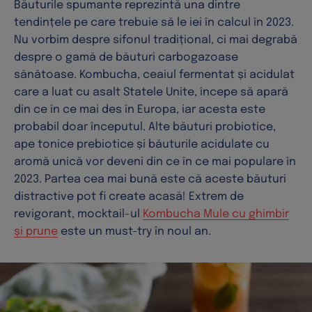
Băuturile spumante reprezintă una dintre
tendințele pe care trebuie să le iei în calcul în 2023.
Nu vorbim despre sifonul tradițional, ci mai degrabă
despre o gamă de băuturi carbogazoase
sănătoase. Kombucha, ceaiul fermentat și acidulat
care a luat cu asalt Statele Unite, începe să apară
din ce în ce mai des în Europa, iar acesta este
probabil doar începutul. Alte băuturi probiotice,
ape tonice prebiotice și băuturile acidulate cu
aromă unică vor deveni din ce în ce mai populare în
2023. Partea cea mai bună este că aceste băuturi
distractive pot fi create acasă! Extrem de
revigorant, mocktail-ul
Kombucha Mule cu ghimbir
și prune
este un must-try în noul an.