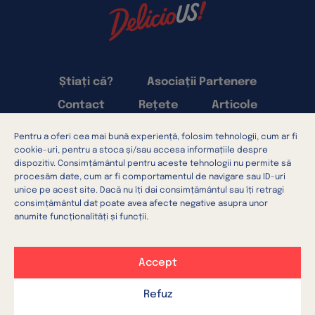
Știați că?
Asociații Partenere
Contact
Rețete
Articole
Pentru a oferi cea mai bună experiență, folosim tehnologii, cum ar fi
Termeni și condiții
cookie-uri, pentru a stoca și/sau accesa informațiile despre
Confidențialitatea datelor
dispozitiv. Consimțământul pentru aceste tehnologii nu permite să
procesăm date, cum ar fi comportamentul de navigare sau ID-uri
Setări cookie-uri
Utilizarea cookie-urilor
unice pe acest site. Dacă nu îți dai consimțământul sau îți retragi
consimțământul dat poate avea afecte negative asupra unor
anumite funcționalități și funcții.
Accept
DE PESTE OCEAN
DIRECT LA TINE ÎN BUCĂTĂRIE
Refuz