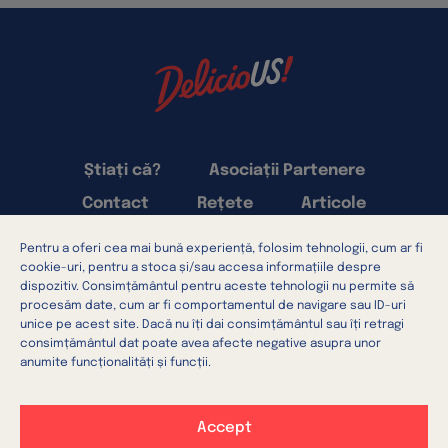
Știați că?
Asociații Partenere
Contact
Rețete
Articole
Pentru a oferi cea mai bună experiență, folosim tehnologii, cum ar fi
Termeni și condiții
cookie-uri, pentru a stoca și/sau accesa informațiile despre
Confidențialitatea datelor
dispozitiv. Consimțământul pentru aceste tehnologii nu permite să
procesăm date, cum ar fi comportamentul de navigare sau ID-uri
Setări cookie-uri
Utilizarea cookie-urilor
unice pe acest site. Dacă nu îți dai consimțământul sau îți retragi
consimțământul dat poate avea afecte negative asupra unor
anumite funcționalități și funcții.
Accept
DE PESTE OCEAN
DIRECT LA TINE ÎN BUCĂTĂRIE