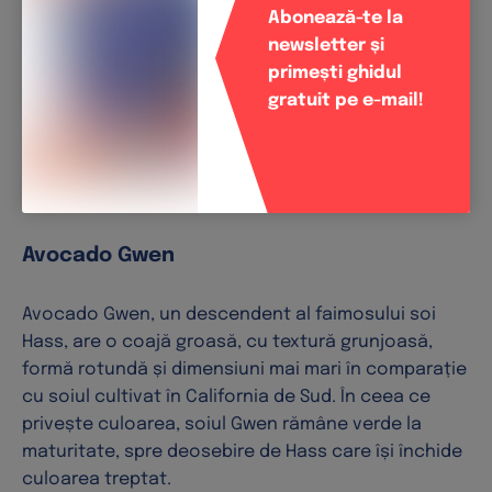
și atunci când este coaptă. Pulpa fructului este
Abonează-te la
bogată în grăsimi benefice, având un conținut mare
newsletter și
de acizi grași omega-3. În plus, conține o cantitate
primești ghidul
destul de mare de vitamine K, C și E, precum și
gratuit pe e-mail!
cantități mai mici de vitamina B, fosfor, magneziu și
alte minerale. Sudul Floridei și Republica
Dominicană sunt zonele în care acest soi de
avocado este cultivat.
Avocado Gwen
Avocado Gwen, un descendent al faimosului soi
Hass, are o coajă groasă, cu textură grunjoasă,
formă rotundă și dimensiuni mai mari în comparație
cu soiul cultivat în California de Sud. În ceea ce
privește culoarea, soiul Gwen rămâne verde la
maturitate, spre deosebire de Hass care își închide
culoarea treptat.