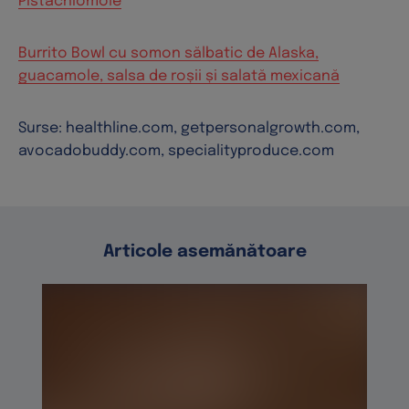
Pistachiomolé
Burrito Bowl cu somon sălbatic de Alaska,
guacamole, salsa de roșii și salată mexicană
Surse: healthline.com, getpersonalgrowth.com,
avocadobuddy.com, specialityproduce.com
Articole asemănătoare