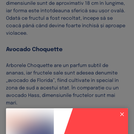
dimensiunile sunt de aproximativ 18 cm în lungime,
iar forma este întotdeauna sferică sau ușor ovală.
Odată ce fructul a fost recoltat, începe să se
coacă până când devine foarte închisă și aproape
violacee.
Avocado Choquette
Arborele Choquette are un parfum subtil de
ananas, iar fructele sale sunt adesea denumite
„avocado de Florida”, fiind cultivate în special în
zona de sud a acestui stat. În comparație cu un
avocado Hass, dimensiunile fructelor sunt mai
mari.
Cum identificăm soiul de avocado Choquette?
Acesta are o coajă netedă care rămâne verde chiar