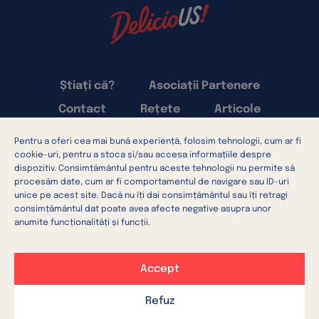
Știați că?
Asociații Partenere
Contact
Rețete
Articole
Pentru a oferi cea mai bună experiență, folosim tehnologii, cum ar fi
Termeni și condiții
cookie-uri, pentru a stoca și/sau accesa informațiile despre
Confidențialitatea datelor
dispozitiv. Consimțământul pentru aceste tehnologii nu permite să
procesăm date, cum ar fi comportamentul de navigare sau ID-uri
Setări cookie-uri
Utilizarea cookie-urilor
unice pe acest site. Dacă nu îți dai consimțământul sau îți retragi
consimțământul dat poate avea afecte negative asupra unor
anumite funcționalități și funcții.
Accept
DE PESTE OCEAN
DIRECT LA TINE ÎN BUCĂTĂRIE
Refuz