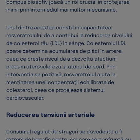
compus bioactiv joacă un rol crucial în protejarea
inimii prin intermediul mai multor mecanisme.
Unul dintre acestea constă în capacitatea
resveratrolului de a contribui la reducerea nivelului
de colesterol rău (LDL) în sânge. Colesterolul LDL
poate determina acumularea de plăci în artere,
ceea ce crește riscul de a dezvolta afecțiuni
precum ateroscleroza și atacul de cord. Prin
intervenția sa pozitivă, resveratrolul ajută la
menținerea unei concentrații echilibrate de
colesterol, ceea ce protejează sistemul
cardiovascular.
Reducerea tensiunii arteriale
Consumul regulat de struguri se dovedește a fi
extrem de benefic pentru cei care se confruntă cu