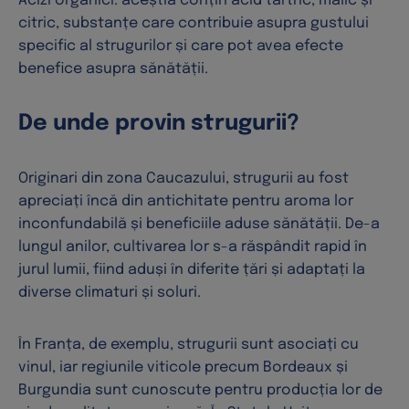
Acizi organici: aceștia conțin acid tartric, malic și
citric, substanțe care contribuie asupra gustului
specific al strugurilor și care pot avea efecte
benefice asupra sănătății.
De unde provin strugurii?
Originari din zona Caucazului, strugurii au fost
apreciați încă din antichitate pentru aroma lor
inconfundabilă și beneficiile aduse sănătății. De-a
lungul anilor, cultivarea lor s-a răspândit rapid în
jurul lumii, fiind aduși în diferite țări și adaptați la
diverse climaturi și soluri.
În Franța, de exemplu, strugurii sunt asociați cu
vinul, iar regiunile viticole precum Bordeaux și
Burgundia sunt cunoscute pentru producția lor de