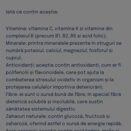
Iată ce conțin aceștia:
Vitamine: vitamina C, vitamina K și vitamine din
complexul B (precum B1, B2, B6 și acid folic);
Minerale: printre mineralele prezente în struguri se
numără potasiul, calciul, magneziul, fosforul și
cuprul;
Antioxidanți: aceștia conțin antioxidanți, cum ar fi
polifenolii și flavonoidele, care pot ajuta la
combaterea stresului oxidativ în organism și la
protejarea celulelor împotriva deteriorării;
Fibre: ei sunt o sursă bună de fibre, în special fibră
dietetică solubilă și insolubilă, care susțin
sănătatea sistemului digestiv;
Zaharuri naturale: conțin glucoză, fructoză și
zaharoză, oferind astfel o sursă de energie rapidă;