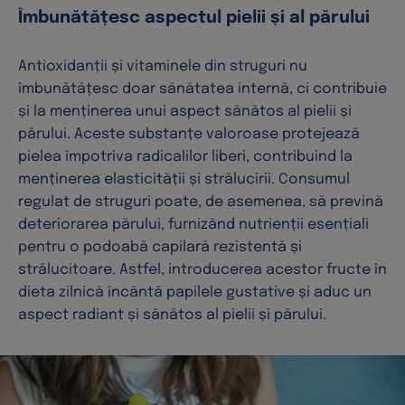
Îmbunătățesc aspectul pielii și al părului
Antioxidanții și vitaminele din struguri nu
îmbunătățesc doar sănătatea internă, ci contribuie
și la menținerea unui aspect sănătos al pielii și
părului. Aceste substanțe valoroase protejează
pielea împotriva radicalilor liberi, contribuind la
menținerea elasticității și strălucirii. Consumul
regulat de struguri poate, de asemenea, să prevină
deteriorarea părului, furnizând nutrienții esențiali
pentru o podoabă capilară rezistentă și
strălucitoare. Astfel, introducerea acestor fructe în
dieta zilnică încântă papilele gustative și aduc un
aspect radiant și sănătos al pielii și părului.