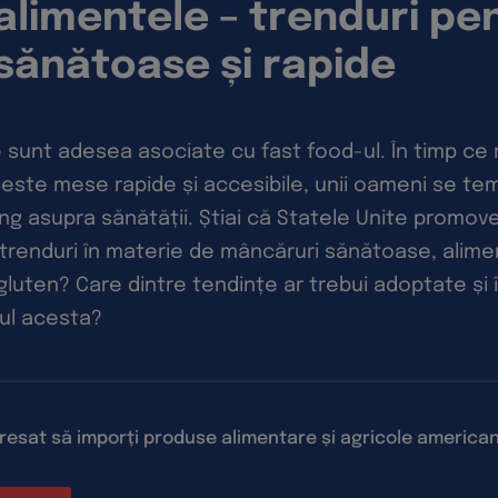
limentele – trenduri pe
sănătoase și rapide
 sunt adesea asociate cu fast food-ul. În timp ce 
este mese rapide și accesibile, unii oameni se te
ng asupra sănătății. Știai că Statele Unite promove
 trenduri în materie de mâncăruri sănătoase, alime
 gluten? Care dintre tendințe ar trebui adoptate și î
ul acesta?
eresat să imporți produse alimentare și agricole america