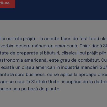
ză-ne
l și cartofii prăjiți – la aceste tipuri de fast food cl
vorbim despre mâncarea americană. Chiar dacă St
ate de preparate și băuturi, clișeicul pui prăjit plin
astronomia americană, este greu de combătut. Cu
 există un clișeu american în industria mâncării SU
ientată spre business, ce se aplică la aproape oric
nare se nasc în Statele Unite, începând de la diet
 paleo sau pe bază de plante.