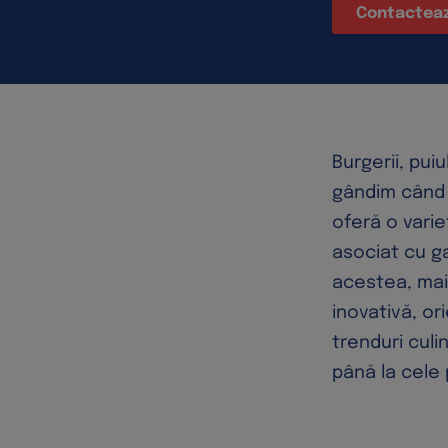
Contactea
Burgerii, puiu
gândim când 
oferă o variet
asociat cu g
acestea, mai
inovativă, or
trenduri culi
până la cele