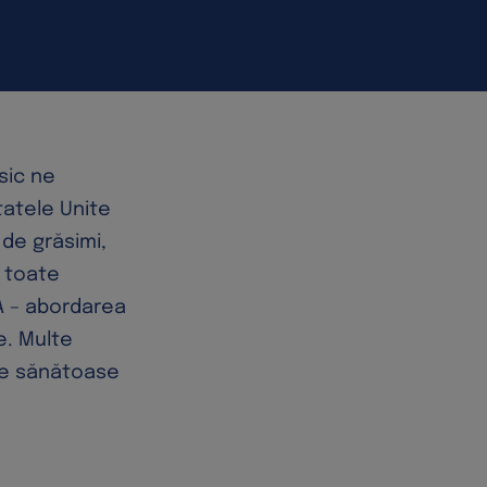
asic ne
atele Unite
 de grăsimi,
 toate
A – abordarea
e. Multe
ele sănătoase