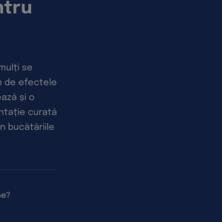
ntru
mulți se
m de efectele
ază și o
ntație curată
n bucătăriile
ne?