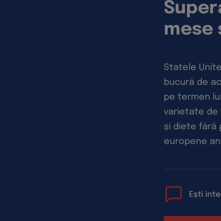
Supera
mese 
Statele Unite
bucură de ac
pe termen lu
varietate de
și diete fără
europene an
Ești int