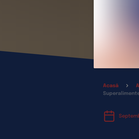
Acasă
A
Superalimente
Septemb