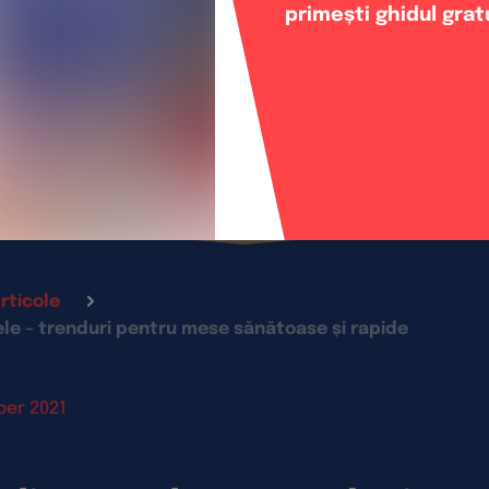
primești ghidul grat
rticole
le – trenduri pentru mese sănătoase și rapide
er 2021