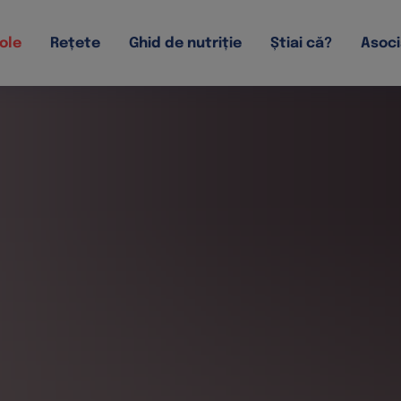
ole
Rețete
Ghid de nutriție
Știai că?
Asoci