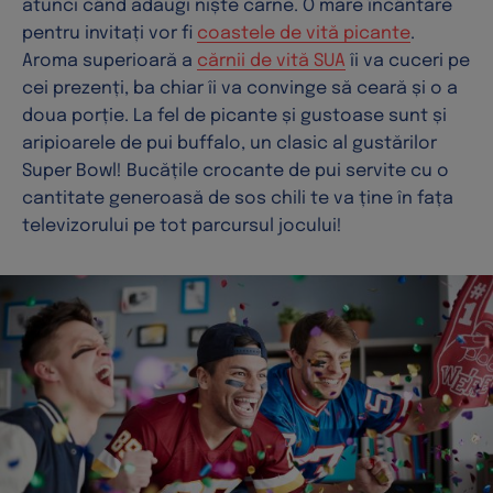
atunci când adaugi niște carne. O mare încântare
pentru invitați vor fi
coastele de vită picante
.
Aroma superioară a
cărnii de vită SUA
îi va cuceri pe
cei prezenți, ba chiar îi va convinge să ceară și o a
doua porție. La fel de picante și gustoase sunt și
aripioarele de pui buffalo, un clasic al gustărilor
Super Bowl! Bucățile crocante de pui servite cu o
cantitate generoasă de sos chili te va ține în fața
televizorului pe tot parcursul jocului!