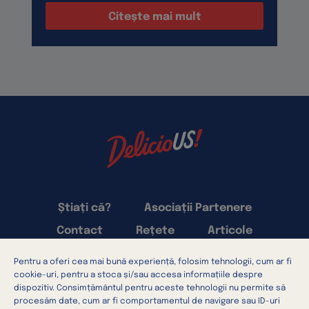
Citește mai mult
Știați că?
Asociații Partenere
Contact
Rețete
Articole
Pentru a oferi cea mai bună experiență, folosim tehnologii, cum ar fi
Termeni și condiții
cookie-uri, pentru a stoca și/sau accesa informațiile despre
Confidențialitatea datelor
dispozitiv. Consimțământul pentru aceste tehnologii nu permite să
procesăm date, cum ar fi comportamentul de navigare sau ID-uri