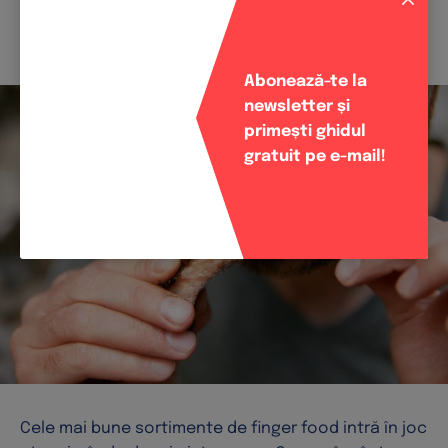
potoli setea. Sfatul nostru: ia un IPA bun cu citrice
dacă simți nevoia de ceva ușor și răcoritor!
Abonează-te la
newsletter și
primești ghidul
gratuit pe e-mail!
Cele mai bune sortimente de finger food intră în joc