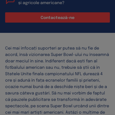
și agricole americane?
Contactează-ne
Cei mai înfocați suporteri ar putea să nu fie de
acord, însă vizionarea Super Bowl-ului nu înseamnă
doar meciul în sine. Indiferent dacă ești fan al
fotbalului american sau nu, trebuie să știi că în
Statele Unite finala campionatului NFL durează 4
ore și adună în fața ecranelor familii și prieteni,
ocazie numai bună de a deschide niște beri și de a
savura câteva gustări. Să nu mai vorbim de faptul
că pauzele publicitare se transformă în adevărate
spectacole, pe scena Super Bowl urcând unii dintre
cei mai mari artiști americani. Astăzi o mulțime de