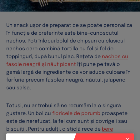
Un snack ușor de preparat ce se poate personaliza
în funcție de preferințe este bine–cunoscutul
nachos. Poți înlocui bolul de chipsuri cu clasicul
nachos care combină tortilla cu fel și fel de
toppinguri, după bunul plac. Rețeta de
nachos cu
fasole neagră și năut picant
îți pune pe tavă o
gamă largă de ingrediente ce vor aduce culoare în
farfurie precum fasolea neagră, năutul, jalapeño
sau salsa.
Totuși, nu ar trebui să ne rezumăm la o singură
gustare. Un bol cu
floricele de porumb
proaspete
este de nerefuzat, la fel cum sunt și covrigeii sau
biscuiții. Pentru adulți, o sticlă rece de
bere
artizanală
din State este modalitatea ideală de a-ți