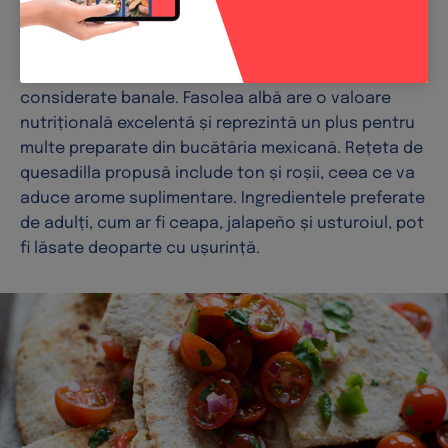
fasole albă, ton și Pico de Gallo din roșii cherry nu
doar că este foarte gustoasă, dar conține și mulți
nutrienți datorită unor ingrediente ce pot fi
considerate banale. Fasolea albă are o valoare
nutrițională excelentă și reprezintă un plus pentru
multe preparate din bucătăria mexicană. Rețeta de
quesadilla propusă include ton și roșii, ceea ce va
aduce arome suplimentare. Ingredientele preferate
de adulți, cum ar fi ceapa, jalapeño și usturoiul, pot
fi lăsate deoparte cu ușurință.