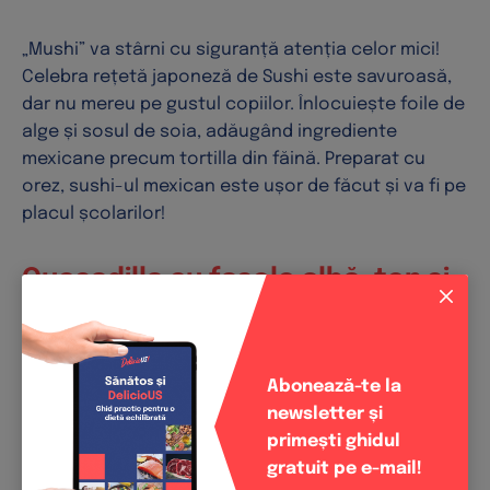
„Mushi” va stârni cu siguranță atenția celor mici!
Celebra rețetă japoneză de Sushi este savuroasă,
dar nu mereu pe gustul copiilor. Înlocuiește foile de
alge și sosul de soia, adăugând ingrediente
mexicane precum tortilla din făină. Preparat cu
orez, sushi-ul mexican este ușor de făcut și va fi pe
placul școlarilor!
Quesadilla cu fasole albă, ton și
Pico de Gallo din roșii cherry
Quesadilla este probabil una dintre cele mai rapide
Abonează-te la
rețete. Varianta cea mai simplă necesită doar
newsletter și
tortilla și brânză, însă farmecul acestui deliciu
primești ghidul
mexican constă în posibilitatea de a personaliza
gratuit pe e-mail!
ingredientele în funcție de preferințe. Quesadilla cu