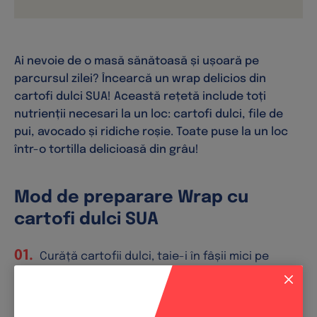
Ai nevoie de o masă sănătoasă și ușoară pe
parcursul zilei? Încearcă un wrap delicios din
cartofi dulci SUA! Această rețetă include toți
nutrienții necesari la un loc: cartofi dulci, file de
pui, avocado și ridiche roșie. Toate puse la un loc
într-o tortilla delicioasă din grâu!
Mod de preparare Wrap cu
cartofi dulci SUA
Curăță cartofii dulci, taie-i în fâșii mici pe
lungime. Taie ceapa pe jumătate, tot în fâșii, la
fel și pieptul de pui. Taie avocadoul în
jumătate, scoate miezul și curăță-l. Taie pulpa