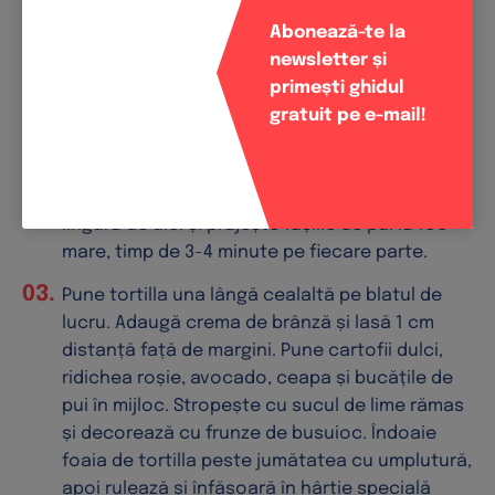
în felii subțiri și amestecă cu 1 linguriță de suc
Abonează-te la
de lime. Spală ridichea roșie și las-o să se
newsletter și
usuce.
primești ghidul
Încălzește 1 lingură de ulei într-o tigaie
gratuit pe e-mail!
antiaderentă. Prăjește cartofii dulci și ceapa la
foc mediu. Asezonează cu sare, curry și piper,
apoi ia tigaia de pe foc. Încălzește din nou 1
lingură de ulei și prăjește fâșiile de pui la foc
mare, timp de 3-4 minute pe fiecare parte.
Pune tortilla una lângă cealaltă pe blatul de
lucru. Adaugă crema de brânză și lasă 1 cm
distanță față de margini. Pune cartofii dulci,
ridichea roșie, avocado, ceapa și bucățile de
pui în mijloc. Stropește cu sucul de lime rămas
și decorează cu frunze de busuioc. Îndoaie
foaia de tortilla peste jumătatea cu umplutură,
apoi rulează și înfășoară în hârtie specială