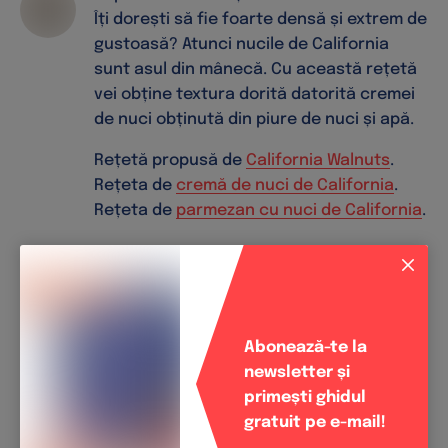
Îți dorești să fie foarte densă și extrem de
gustoasă? Atunci nucile de California
sunt asul din mânecă. Cu această rețetă
vei obține textura dorită datorită cremei
de nuci obținută din piure de nuci și apă.
Rețetă propusă de
California Walnuts
.
Rețeta de
cremă de nuci de California
.
Rețeta de
parmezan cu nuci de California
.
Mod de preparare Supă cremă
de roșii cu nuci de California
Abonează-te la
Încinge uleiul într-o cratiță mare pentru sos, la
newsletter și
foc mediu. Adaugă ceapa și usturoiul și
primești ghidul
călește timp de 5 minute.
gratuit pe e-mail!