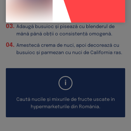
Adaugă supa de legume, sarea, zahărul și
roșiile. Acoperă și fierbe la foc mic timp de 40
de minute. Asezonează cu piper.
Adaugă busuioc și pisează cu blenderul de
mână până obții o consistență omogenă.
Amestecă crema de nuci, apoi decorează cu
busuioc și parmezan cu nuci de California ras.
Caută nucile și mixurile de fructe uscate în
hypermarketurile din România.