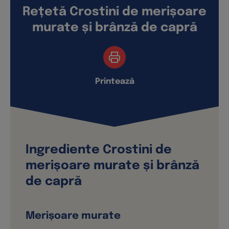
Rețetă Crostini de merișoare
murate și brânză de capră
Printează