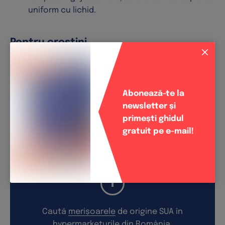
uniform cu lichid.
Pentru crostini
Feliază bagheta în rondele groase, le poți prăji
dacă dorești.
Abonează-te la
Unge una dintre părți cu brânză de capră și
newsletter și
pune deasupra o lingură de merișoare.
primești ghidul
gratuit pe e-mail!
Decorează cu cimbru proaspăt.
Caută
merișoarele
de origine SUA în
hypermarketurile din România.