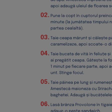
apoi adaugă uleiul de floarea s
Pune la copt în cuptorul preîncă
minute (la jumătatea timpului nu
partea cealaltă).
Taie ceapa mărunt și călește p
caramelizeze, apoi scoate-o din
Taie bucata de vită în feliuțe ș
ai pregătit ceapa. Gătește la 
1 minut pe fiecare parte, apoi 
unt. Stinge focul.
Taie pâinea pe lung și rumeneșt
Amestecă maioneza cu Sriracha
baghetei. Adaugă și bucățelele
Lasă brânza Provolone în tigai
adaug-o peste sandwich.