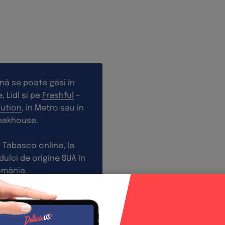
nă se poate găsi în
 Lidl și pe
Freshful
–
ution
, în Metro sau în
teakhouse.
 Tabasco online, la
i dulci de origine SUA în
omânia.
i americane