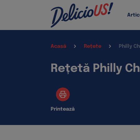
Artic
Acasă
Rețete
Philly C
Rețetă Philly 
Printează