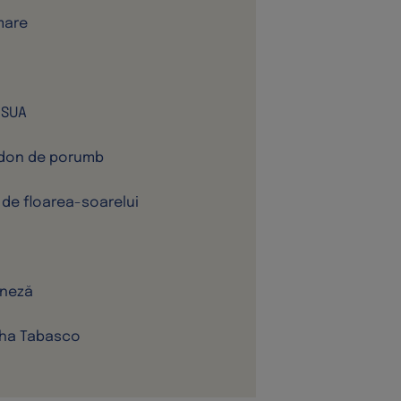
mare
i SUA
midon de porumb
i de floarea-soarelui
oneză
acha Tabasco