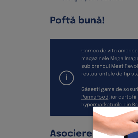
Poftă bună!
Carnea de vită america
magazinele Mega Image,
sub brandul
Meat Revol
restaurantele de tip s
Găsești gama de sosuri
ParmaFood
, iar cartofi
hypermarketurile din R
Asociere cu vinur