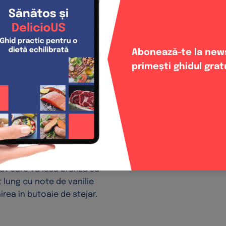
intense, cu ingrediente
șu, gata să facă față
binația dintre brânză și
Abonează-te la news
primești ghidul grat
 Cabernet Sauvignon 0.75L
on impresionant din
hide cu un nas de cireșe
cte alături de bucățelele
u o senzație mătăsoasă
ine, o aciditate medie și un
rat care va lăsa brânza să
 lung cu note de vanilie
irea în butoaie de stejar.