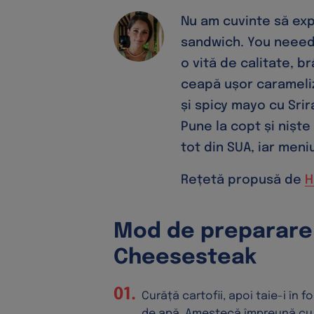
Nu am cuvinte să exp
sandwich. You neeed t
o vită de calitate, b
ceapă ușor carameli
și spicy mayo cu Sri
Pune la copt și niște
tot din SUA, iar meni
Rețetă propusă de
H
Mod de preparare 
Cheesesteak
Curăță cartofii, apoi taie-i în f
de apă. Amestecă împreună cu