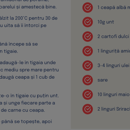
oarelui și amestecă bine.
1 ceapă albă 
lzit la 200°C pentru 30 de
10g unt
 uita să îi întorci pe
2 cartofi dulc
ână începe să se
1 linguriță a
 tigaie.
i adaugă-le în tigaia unde
3-4 linguri ule
foc mediu spre mare pentru
adaugă ceapa și 1 cub de
sare
10 linguri mai
e-o în tigaie cu puțin unt.
 și unge fiecare parte a
2 linguri Srir
 de carne cu ceapa.
e până se topește, apoi