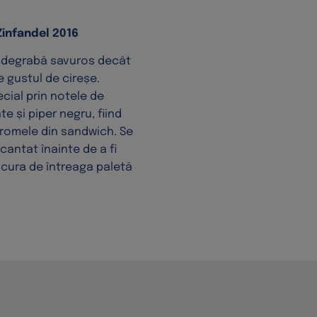
Zinfandel 2016
i degrabă savuros decât
e gustul de cireșe.
cial prin notele de
e și piper negru, fiind
aromele din sandwich. Se
antat înainte de a fi
ucura de întreaga paletă