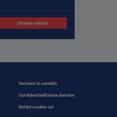
Citește rețeta
Cite
Termeni și condiții
Confidențialitatea datelor
Setări cookie-uri