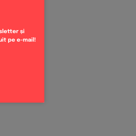
letter și
uit pe e-mail!