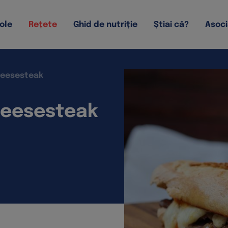
ole
Rețete
Ghid de nutriție
Știai că?
Asoci
heesesteak
Cheesesteak