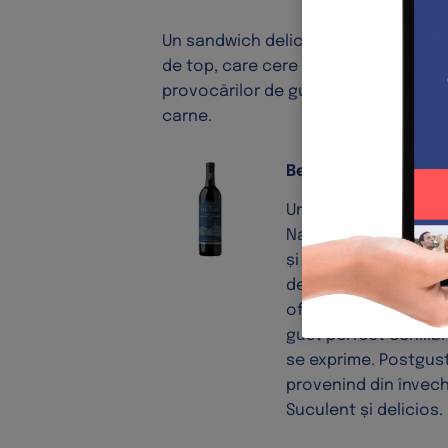
Un sandwich delicios, plin de arome 
de top, care cere un vin puternic, ro
provocărilor de gust lansate de com
carne.
Beringer California
Un Cabernet Sauvign
Napa Valley. Se desc
și condimente, perfe
de vită. Continuă c
oferită de taninuri f
gust perfect echilib
se exprime. Postgust
provenind din învech
Suculent și delicios.