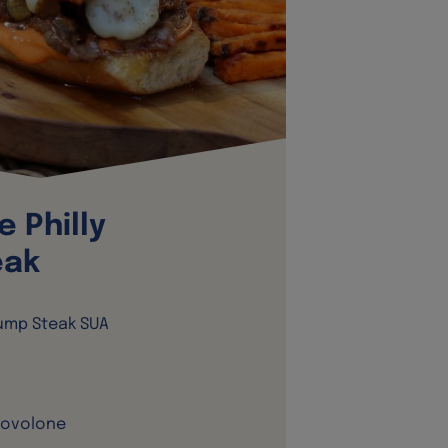
e Philly
eak
ump Steak SUA
rovolone