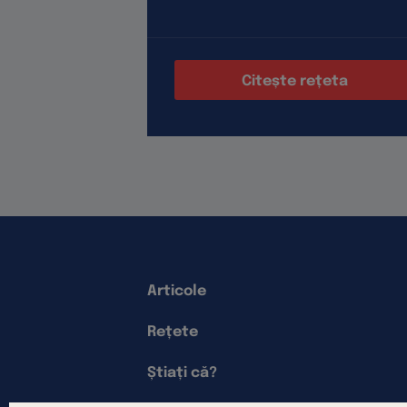
Citește rețeta
Articole
Rețete
Știați că?