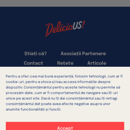
Știați că?
Asociații Partenere
Contact
Rețete
Articole
Pentru a oferi cea mai bună experiență, folosim tehnologii, cum ar fi
Termeni și condiții
cookie-uri, pentru a stoca și/sau accesa informațiile despre
Confidențialitatea datelor
dispozitiv. Consimțământul pentru aceste tehnologii nu permite să
procesăm date, cum ar fi comportamentul de navigare sau ID-uri
Setări cookie-uri
Utilizarea cookie-urilor
unice pe acest site. Dacă nu îți dai consimțământul sau îți retragi
consimțământul dat poate avea afecte negative asupra unor
anumite funcționalități și funcții.
Accept