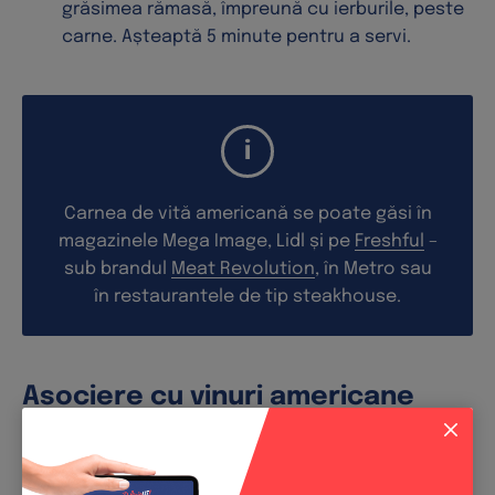
grăsimea rămasă, împreună cu ierburile, peste
carne. Așteaptă 5 minute pentru a servi.
Carnea de vită americană se poate găsi în
magazinele Mega Image, Lidl și pe
Freshful
–
sub brandul
Meat Revolution
, în Metro sau
în restaurantele de tip steakhouse.
Asociere cu vinuri americane
Un preparat pur american, simplu, dar care
impresionează prin intensitatea aromelor are