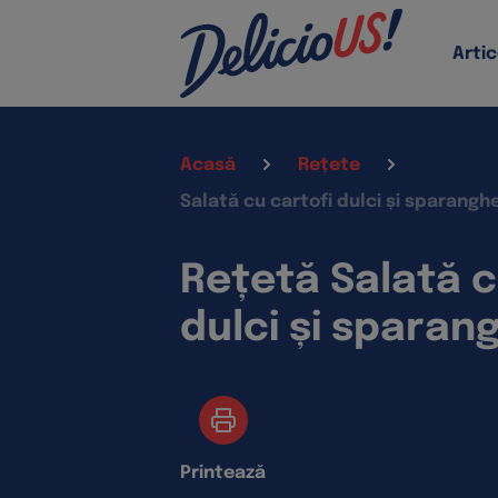
Artic
Acasă
Rețete
Salată cu cartofi dulci și sparangh
Rețetă Salată c
dulci și sparan
Printează