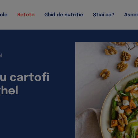
ole
Rețete
Ghid de nutriție
Știai că?
Asoci
el
u cartofi
ghel