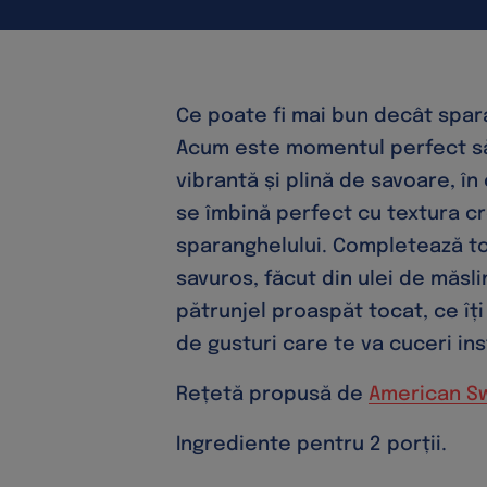
Ce poate fi mai bun decât spa
Acum este momentul perfect să
vibrantă și plină de savoare, în 
se îmbină perfect cu textura c
sparanghelului. Completează to
savuros, făcut din ulei de măsli
pătrunjel proaspăt tocat, ce îț
de gusturi care te va cuceri ins
Rețetă propusă de
American S
Ingrediente pentru 2 porții.