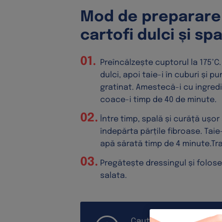
Mod de preparare 
cartofi dulci și sp
Preîncălzește cuptorul la 175°C.
dulci, apoi taie-i în cuburi și p
gratinat. Amestecă-i cu ingred
coace-i timp de 40 de minute.
Între timp, spală și curăță ușo
îndepărta părțile fibroase. Taie-l
apă sărată timp de 4 minute.Tra
Pregătește dressingul și folos
salata.
Caută cartofii dulci de 