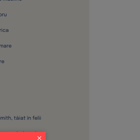
bru
rica
 mare
re
ith, tăiat în felii
paranghel verde