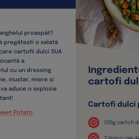
ranghelul proaspăt?
 pregătești o salată
care cartofii dulci SUA
rocantă a
Ingredient
tul cu un dressing
ne, muștar, miere și
cartofi du
i va aduce o explozie
tant!
Cartofi dulci 
weet Potato
.
200g cartofi d
2 linguri ulei 