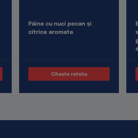
Pâine cu nuci pecan și
citrice aromate
Citește rețeta