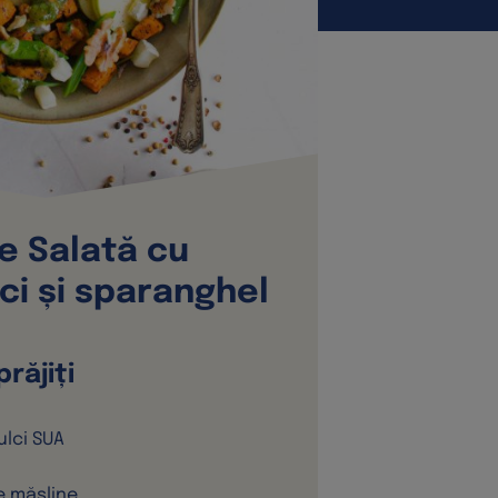
e Salată cu
lci și sparanghel
prăjiți
ulci SUA
de măsline