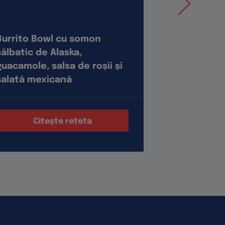
Burrito Bowl cu somon
Brownie din
sălbatic de Alaska,
mov
guacamole, salsa de roșii și
salată mexicană
Citește rețeta
Cite