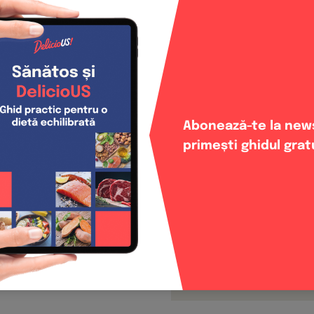
omânia.
20g brânză de 
2 mâini nuci
Dressing
Abonează-te la news
primești ghidul grat
4 linguri ulei 
1 linguriță mu
pătrunjel toca
1 linguriță mie