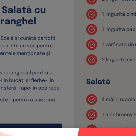
Salată cu
1 linguriță cim
aranghel
1 linguriță pap
 Spală și curăță cartofii
1 vârf sare de
une-i într-un vas pentru
ientele menționate și
2 lingurițe mie
r sparanghelul pentru a
 în bucăți și fierbe-l în
Salată
nsferă-l apoi în apă rece.
4 mâini rucola
ește-l pentru a asezona
1 măr Granny Sm
½ mănunchi s
origine SUA în