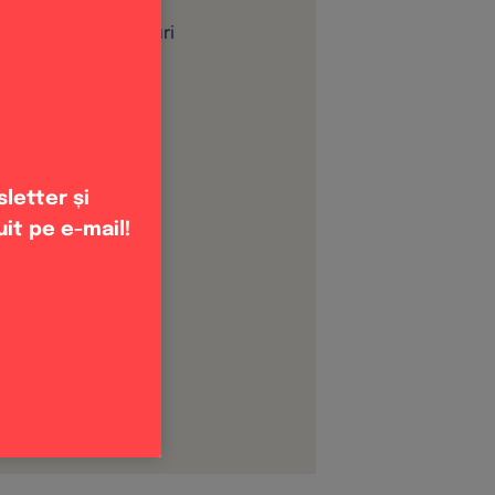
capră, tăiată cuburi
letter și
uit pe e-mail!
de măsline
ștar
t
re