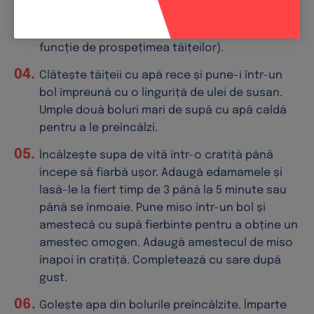
Adaugă tăițeii ramen și gătește-i până devin al
dente (aproximativ 3 minute în medie, în
funcție de prospețimea tăițeilor).
Clătește tăițeii cu apă rece și pune-i într-un
bol împreună cu o linguriță de ulei de susan.
Umple două boluri mari de supă cu apă caldă
pentru a le preîncălzi.
Încălzește supa de vită într-o cratiță până
începe să fiarbă ușor. Adaugă edamamele și
lasă-le la fiert timp de 3 până la 5 minute sau
până se înmoaie. Pune miso într-un bol și
amestecă cu supă fierbinte pentru a obține un
amestec omogen. Adaugă amestecul de miso
înapoi în cratiță. Completează cu sare după
gust.
Golește apa din bolurile preîncălzite. Împarte