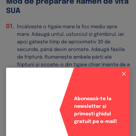
Mod de preparare Ramen de vită
SUA
Încălzește o tigaie mare la foc mediu spre
mare. Adaugă untul, usturoiul și ghimbirul, iar
apoi gătește timp de aproximativ 30 de
secunde, până devin aromate. Adaugă fâșiile
de friptură. Rumenește ambele părți ale
fripturii și scoate-o din tigaie chiar înainte de a
atinge nivelul de gătire dorit (friptura va
continua să se gătească datorită căldurii
reziduale).
Abonează-te la
În continuare, adaugă uleiul de susan și
newsletter și
sotează ciupercile până se înmoaie timp de
primești ghidul
aproximativ 1-2 minute. Condimentează cu
gratuit pe e-mail!
sare și pune deoparte împreună cu vita.
Între timp, pune la fiert o oală mare cu apă.