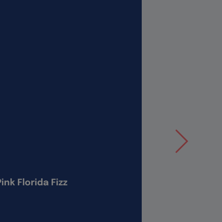
Pink Florida Fizz
Înghețată 
de cheesec