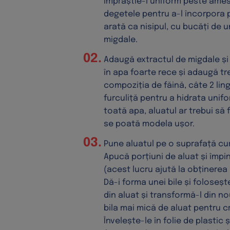
împrăștie-l uniform peste ames
degetele pentru a-l încorpora
arată ca nisipul, cu bucăți de
migdale.
Adaugă extractul de migdale și 
în apa foarte rece și adaugă t
compoziția de făină, câte 2 li
furculiță pentru a hidrata unif
toată apa, aluatul ar trebui să 
se poată modela ușor.
Pune aluatul pe o suprafață cur
Apucă porțiuni de aluat și împ
(acest lucru ajută la obținerea 
Dă-i forma unei bile și foloseșt
din aluat și transformă-l din no
bila mai mică de aluat pentru 
Învelește-le în folie de plastic 