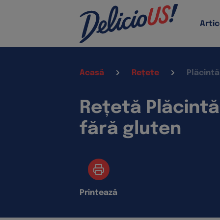
Artic
Acasă
Rețete
Plăcintă
Rețetă Plăcintă
fără gluten
Printează