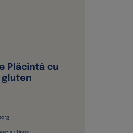
e Plăcintă cu
ă gluten
sorg
orez glutinos