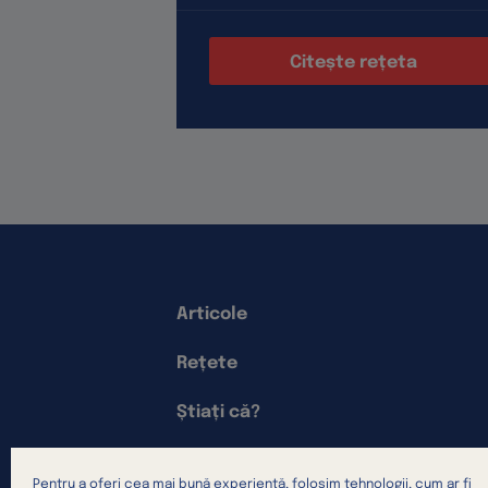
Citește rețeta
Articole
Rețete
Știați că?
Asociații Partenere
Pentru a oferi cea mai bună experiență, folosim tehnologii, cum ar fi