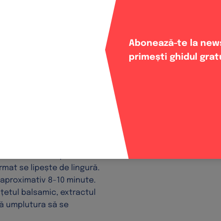
 noapte, învelită într-o
 două foi de hârtie de
Abonează-te la news
de aproximativ 0,6 cm.
primești ghidul grat
tiei și taie forme pentru
e o tavă și bagă-le la
părtezi resturile de aluat,
gider, până când ești gata
șinele dezghețate cu
 Pune amestecul într-o
mediu. Amestecă până
rmat se lipește de lingură.
 aproximativ 8-10 minute.
oțetul balsamic, extractul
să umplutura să se