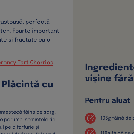
gustoasă, perfectă
luten. Foarte important:
e și fructate ca o
rency Tart Cherries
.
Ingredient
vișine făr
Plăcintă cu
Pentru aluat
 amestecă făina de sorg,
105g făină de 
de porumb, semințele de
l pe o farfurie și
110g făină de 