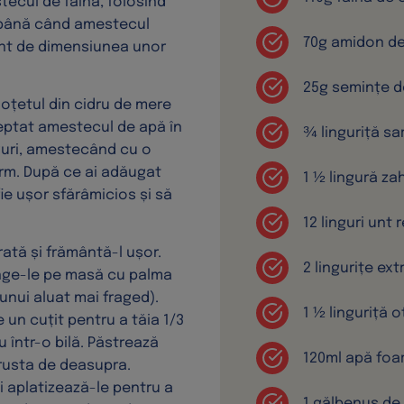
tecul de făină, folosind
 până când amestecul
70g amidon d
 unt de dimensiunea unor
25g semințe d
oțetul din cidru de mere
reptat amestecul de apă în
¾ linguriță sa
nguri, amestecând cu o
orm. După ce ai adăugat
1 ½ lingură za
fie ușor sfărâmicios și să
12 linguri unt 
ată și frământă-l ușor.
2 lingurițe ex
inge-le pe masă cu palma
unui aluat mai fraged).
1 ½ linguriță 
e un cuțit pentru a tăia 1/3
u într-o bilă. Păstrează
120ml apă foa
crusta de deasupra.
și aplatizează-le pentru a
1 gălbenuș de