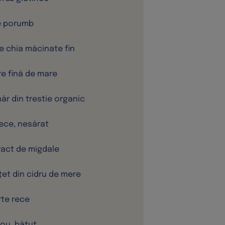
e porumb
e chia măcinate fin
re fină de mare
hăr din trestie organic
rece, nesărat
tract de migdale
oțet din cidru de mere
rte rece
 ou, bătut