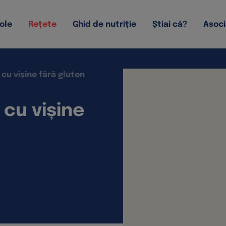
ole
Rețete
Ghid de nutriție
Știai că?
Asoci
 cu vișine fără gluten
 cu vișine