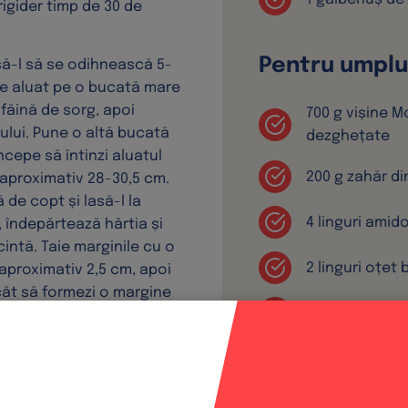
rigider timp de 30 de
Pentru umplu
asă-l să se odihnească 5-
de aluat pe o bucată mare
făină de sorg, apoi
700 g vișine 
ului. Pune o altă bucată
dezghețate
ncepe să întinzi aluatul
200 g zahăr di
 aproximativ 28-30,5 cm.
 de copt și lasă-l la
4 linguri ami
, îndepărtează hârtia și
cintă. Taie marginile cu o
2 linguri oțet
aproximativ 2,5 cm, apoi
cât să formezi o margine
1/8 linguriță 
 degetele sau cu o
ect frumos.
1 ½ linguriță e
lui în câteva locuri, apoi
or pentru 30-45 minute.