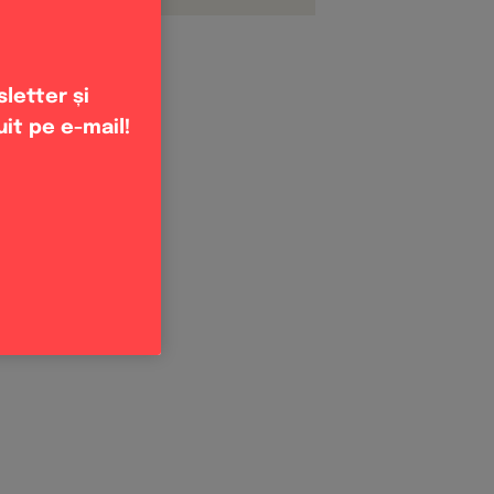
letter și
uit pe e-mail!