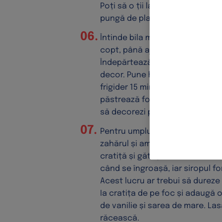
Poți să o ții la frigider și peste
pungă de plastic.
Întinde bila mică de aluat între
copt, până ajungi la o grosime 
Îndepărtează foaia de sus a hâr
decor. Pune hârtia cu formele p
frigider 15 minute. După ce înde
păstrează formele tăiate la fri
să decorezi plăcinta.
Pentru umplutură: amestecă vi
zahărul și amidonul de porumb.
cratiță și gătește la foc mic-
când se îngroașă, iar siropul fo
Acest lucru ar trebui să dureze
Ia cratița de pe foc și adaugă 
de vanilie și sarea de mare. La
răcească.