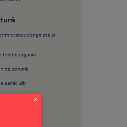
tură
Montmorency congelate și
n trestie organic
don de porumb
 balsamic alb
sare de mare
xtract de vanilie