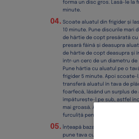
forma un disc gros. Lasă-le la f
minute.
Scoate aluatul din frigider și l
10 minute. Pune discurile mari 
de hârtie de copt presărată cu 
presară făină și deasupra aluat
de hârtie de copt deasupra și î
într-un cerc de un diametru de
Pune hârtia cu aluatul pe o tavă
frigider 5 minute. Apoi scoate-l
transferă aluatul în tava de plă
foarfecă, lăsând un surplus de 
împăturește-l pe sub, astfel în
mai groasă. Apasă marginile cu
furculiță pentru a crea un asp
Înțeapă baza și marginile aluatu
pune tava cu aluat în congelat