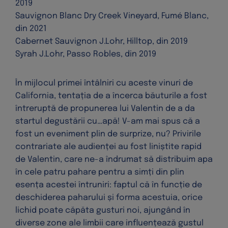
2019
Sauvignon Blanc Dry Creek Vineyard, Fumé Blanc,
din 2021
Cabernet Sauvignon J.Lohr, Hilltop, din 2019
Syrah J.Lohr, Passo Robles, din 2019
În mijlocul primei întâlniri cu aceste vinuri de
California, tentația de a încerca băuturile a fost
întreruptă de propunerea lui Valentin de a da
startul degustării cu…apă! V-am mai spus că a
fost un eveniment plin de surprize, nu? Privirile
contrariate ale audienței au fost liniștite rapid
de Valentin, care ne-a îndrumat să distribuim apa
în cele patru pahare pentru a simți din plin
esența acestei întruniri: faptul că în funcție de
deschiderea paharului și forma acestuia, orice
lichid poate căpăta gusturi noi, ajungând în
diverse zone ale limbii care influențează gustul