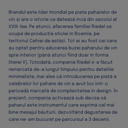
Brandul este lider mondial pe piața paharelor de
vin și are o istorie ce datează încă din secolul al
XVIII-lea. Pe atunci, afacerea familiei Riedel se
ocupa de producția sticlei în Boemia, pe
teritoriul Cehiei de astăzi. Tot ei au fost cei care
au optat pentru aducerea buzei paharului de vin
spre interior (până atunci fiind doar în forma
literei V). Totodată, compania Riedel s-a făcut
remarcată de-a lungul timpului pentru detaliile
minimaliste, mai ales că introducerea pe piață a
celebrelor lor pahare de vin a avut loc într-o
perioadă marcată de complexitatea în design. În
prezent, compania activează sub deviza că
paharul este instrumentul care exprimă cel mai
bine mesajul băuturii, dezvoltând degustarea de
care ne-am bucurat pe parcursul a 3 decenii.