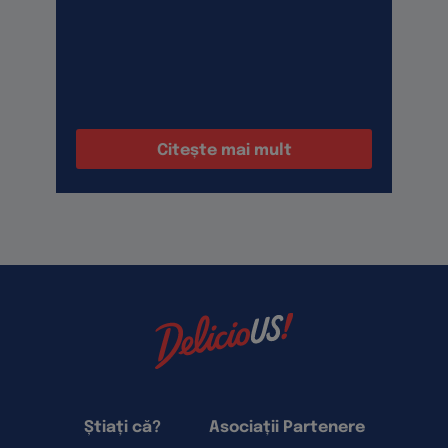
u
a
Citește mai mult
Știați că?
Asociații Partenere