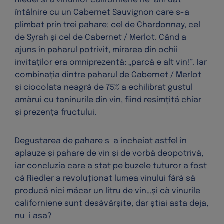
Riedel și a vinurilor californiene ne-am dat
întâlnire cu un Cabernet Sauvignon care s-a
plimbat prin trei pahare: cel de Chardonnay, cel
de Syrah și cel de Cabernet / Merlot. Când a
ajuns în paharul potrivit, mirarea din ochii
invitaților era omniprezentă: „parcă e alt vin!”. Iar
combinația dintre paharul de Cabernet / Merlot
și ciocolata neagră de 75% a echilibrat gustul
amărui cu taninurile din vin, fiind resimțită chiar
și prezența fructului.
Degustarea de pahare s-a încheiat astfel în
aplauze și pahare de vin și de vorbă deopotrivă,
iar concluzia care a stat pe buzele tuturor a fost
că Riedler a revoluționat lumea vinului fără să
producă nici măcar un litru de vin…și că vinurile
californiene sunt desăvârșite, dar știai asta deja,
nu-i așa?