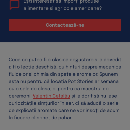
Ești interesat să imporți produse
alimentare și agricole americane?
Contactează-ne
Ceea ce putea fi o clasică degustare s-a dovedit
a fi o lecție deschisă, cu hinturi despre mecanica
fluidelor și chimia din spatele aromelor. Spunem
asta nu pentru că locația Pot Stories ar semăna
cu o sală de clasă, ci pentru că maestrul de
ceremonii
Valentin Cefalău
și-a dorit să nu lase
curiozitățile simțurilor în aer, ci să aducă o serie
de explicații aromate care ne vor însoți de acum
la fiecare clinchet de pahar.