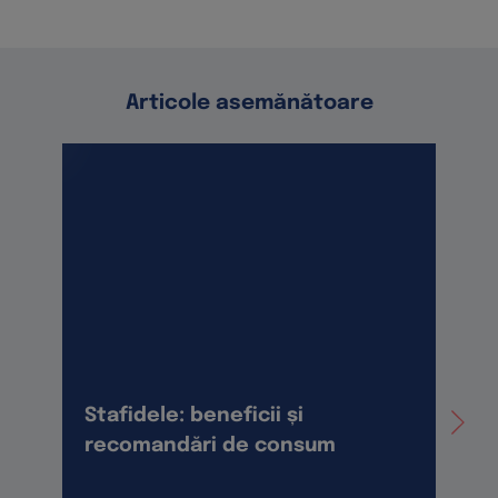
Articole asemănătoare
Stafidele: beneficii și
C
recomandări de consum
t
C