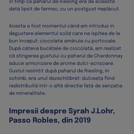
în timp ce paharul de Riesling era de această
dată lipsit de farmec, cu un postgust neplăcut.
Acesta a fost momentul când am introdus în
degustare elementul solid care ne ispitea de la
bun început: ciocolata amăruie cu portocale.
După câteva bucățele de ciocolată, am realizat
că stingerea gustului cu paharul de Chardonnay
aduce armonizare de arome dulci-acrișoare.
Gustul resimțit după paharul de Riesling, în
schimb, era unul dezechilibrat: dulceața fiind
redistribuită într-o altă direcție față de senzația
de mineralitate.
Impresii despre Syrah J.Lohr,
Passo Robles, din 2019