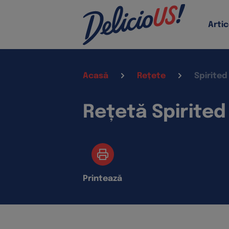
Artic
Acasă
Rețete
Spirited
Rețetă Spirited
Printează