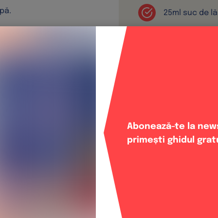
pă.
25ml suc de l
t.
30ml șampani
grepfrut pent
Abonează-te la news
primești ghidul grat