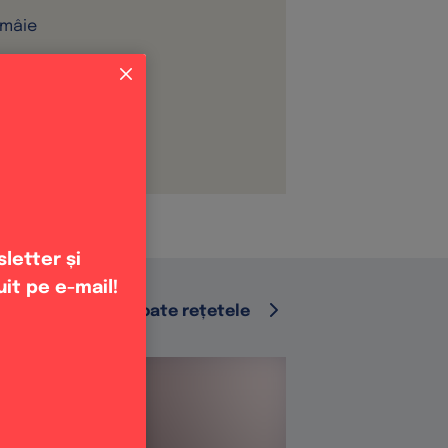
ămâie
e
ru decor
letter și
uit pe e-mail!
Vezi toate rețetele