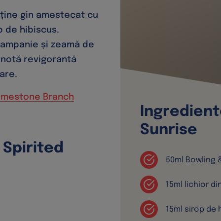
ține gin amestecat cu
p de hibiscus.
șampanie și zeamă de
 notă revigorantă
are.
imestone Branch
Ingredient
Sunrise
Spirited
50ml Bowling 
15ml lichior di
15ml sirop de 