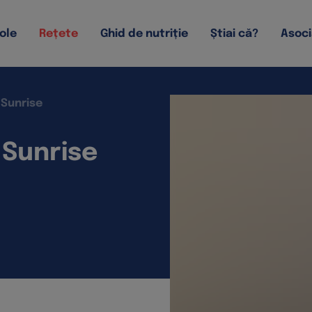
ole
Rețete
Ghid de nutriție
Știai că?
Asoci
 Sunrise
 Sunrise