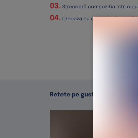
Strecoară compoziția într-o cu
Ornează cu o spirală de grepfru
Rețete pe gustul tău