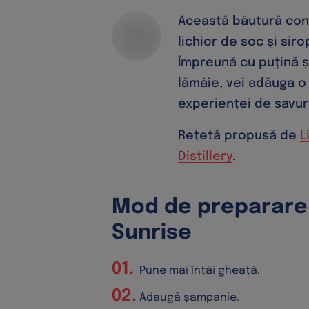
Această băutură con
lichior de soc și siro
Împreună cu puțină 
lămâie, vei adăuga o
experienței de savur
Rețetă propusă de
L
Distillery
.
Mod de preparare 
Sunrise
Pune mai întâi gheață.
Adaugă șampanie.