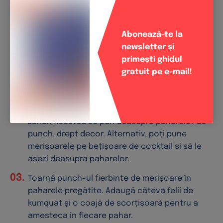
Curăță și taie ghimbirul în felii subțiri. Pune
ghimbirul într-un infuzor sau filtru de ceai,
Abonează-te la
adaugă condimentele pentru vin fiert și
newsletter și
închide. Gătește condimentele în suc de
primești ghidul
merișoare, suc de portocale și zahăr. Ia de pe
gratuit pe e-mail!
aragaz și lasă să se odihnească 5-10 minute.
Spală și taie kumquats în felii.Crestează adânc
merișoarele, hidratează-le și tăvălește-le prin
zahăr. Acestea se pun deasupra paharelor de
punch, drept decor. Alternativ, poți pune
merișoarele pe bețișoare de cocktail și să le
așezi deasupra paharelor.
Toarnă punch-ul fierbinte de merișoare în
paharele pregătite. Adaugă câteva felii de
kumquat și o coajă de scorțișoară pentru a
amesteca în fiecare pahar.