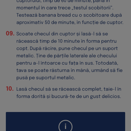
cuptorului, timp de 60 de minute, până în
momentul în care trece „testul scobitorii”.
Testează banana bread cu o scobitoare după
aproximativ 50 de minute, în funcție de cuptor.
Scoate checul din cuptor și lasă-l să se
răcească timp de 10 minute în forma pentru
copt. După răcire, pune checul pe un suport
metalic. Ține de părțile laterale ale checului
pentru a-l întoarce cu fața în sus. Totodată,
tava se poate răsturna în mână, urmând să fie
pusă pe suportul metalic.
Lasă checul să se răcească complet, taie-l în
forma dorită și bucură-te de un gust delicios.