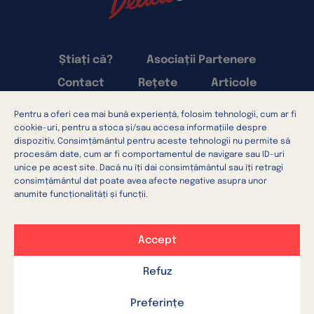
Știați că?
Asociații Partenere
Contact
Rețete
Articole
Pentru a oferi cea mai bună experiență, folosim tehnologii, cum ar fi
Termeni și condiții
cookie-uri, pentru a stoca și/sau accesa informațiile despre
Confidențialitatea datelor
dispozitiv. Consimțământul pentru aceste tehnologii nu permite să
procesăm date, cum ar fi comportamentul de navigare sau ID-uri
Setări cookie-uri
Utilizarea cookie-urilor
unice pe acest site. Dacă nu îți dai consimțământul sau îți retragi
consimțământul dat poate avea afecte negative asupra unor
anumite funcționalități și funcții.
Accept
DE PESTE OCEAN
DIRECT LA TINE ÎN BUCĂTĂRIE
Refuz
Preferințe
Distribuie pe