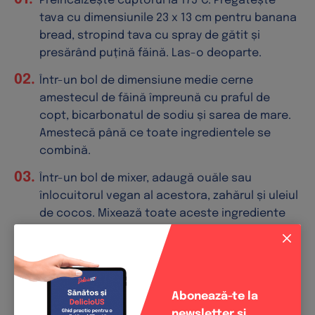
Preîncălzește cuptorul la 175°C. Pregătește
tava cu dimensiunile 23 x 13 cm pentru banana
bread, stropind tava cu spray de gătit și
presărând puțină făină. Las-o deoparte.
Într-un bol de dimensiune medie cerne
amestecul de făină împreună cu praful de
copt, bicarbonatul de sodiu și sarea de mare.
Amestecă până ce toate ingredientele se
combină.
Într-un bol de mixer, adaugă ouăle sau
înlocuitorul vegan al acestora, zahărul și uleiul
de cocos. Mixează toate aceste ingrediente
timp de 2 minute, la viteză medie-mică.
Răzuiește păstăile de vanilie și adaugă-le în
compoziție. Adaugă iaurtul de soia și piureul
de banane. Amestecă ingredientele pentru
Abonează-te la
încă 2 minute, la viteză medie-mică. Răzuiește
newsletter și