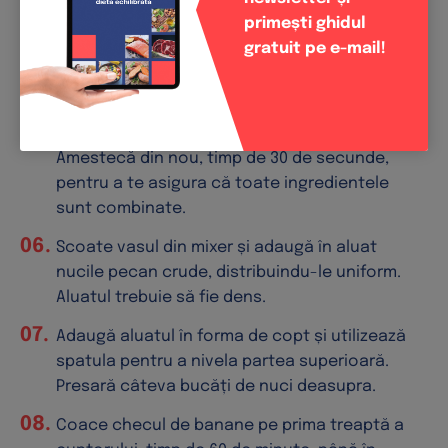
marginile bolului pentru a te asigura că totul
primești ghidul
este omogenizat.
gratuit pe e-mail!
Adaugă ½ din ingredientele uscate și
amestecă timp de 30 de secunde. Adaugă
ulterior și restul de ingrediente uscate.
Amestecă din nou, timp de 30 de secunde,
pentru a te asigura că toate ingredientele
sunt combinate.
Scoate vasul din mixer și adaugă în aluat
nucile pecan crude, distribuindu-le uniform.
Aluatul trebuie să fie dens.
Adaugă aluatul în forma de copt și utilizează
spatula pentru a nivela partea superioară.
Presară câteva bucăți de nuci deasupra.
Coace checul de banane pe prima treaptă a